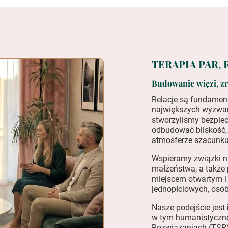
TERAPIA PAR
,
Budowanie więzi, z
Relacje są fundament
największych wyzwa
stworzyliśmy bezpiecz
odbudować bliskość, 
atmosferze szacunku
Wspieramy związki n
małżeństwa, a także
miejscem otwartym i
jednopłciowych, osób
Nasze podejście jest
w tym humanistyczne
Rozwiązaniach (TSR)