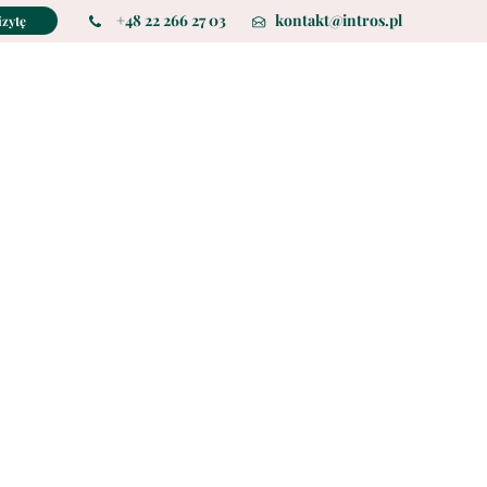
+48 22 266 27 03
kontakt@intros.pl
zytę