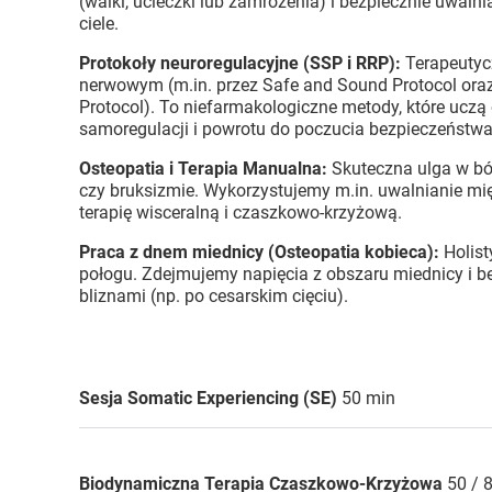
(walki, ucieczki lub zamrożenia) i bezpiecznie uwal
ciele.
Protokoły neuroregulacyjne (SSP i RRP):
Terapeutyc
nerwowym (m.in. przez Safe and Sound Protocol oraz
Protocol). To niefarmakologiczne metody, które uczą
samoregulacji i powrotu do poczucia bezpieczeństwa
Osteopatia i Terapia Manualna:
Skuteczna ulga w bó
czy bruksizmie. Wykorzystujemy m.in. uwalnianie m
terapię wisceralną i czaszkowo-krzyżową.
Praca z dnem miednicy (Osteopatia kobieca):
Holist
połogu. Zdejmujemy napięcia z obszaru miednicy i b
bliznami (np. po cesarskim cięciu).
Sesja Somatic Experiencing (SE)
50 min
Biodynamiczna Terapia Czaszkowo-Krzyżowa
50 / 8