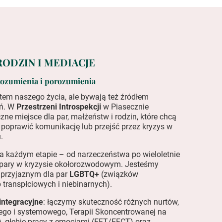
RODZIN I MEDIACJE
rozumienia i porozumienia
em naszego życia, ale bywają też źródłem
ń. W
Przestrzeni Introspekcji
w Piasecznie
ne miejsce dla par, małżeństw i rodzin, które chcą
poprawić komunikację lub przejść przez kryzys w
.
a każdym etapie – od narzeczeństwa po wieloletnie
 pary w kryzysie okołorozwodowym. Jesteśmy
 przyjaznym dla par
LGBTQ+
(związków
 transpłciowych i niebinarnych).
integracyjne
: łączymy skuteczność różnych nurtów,
go i systemowego, Terapii Skoncentrowanej na
, głębię pracy z emocjami (EFT/EFCT) oraz