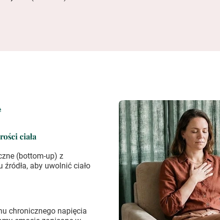
Ą
ości ciała
czne (bottom-up) z
 źródła, aby uwolnić ciało
u chronicznego napięcia