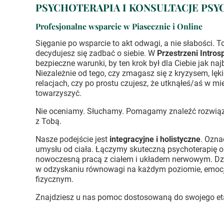
PSYCHOTERAPIA I KONSULTACJE PS
Profesjonalne wsparcie w Piasecznie i Online
Sięganie po wsparcie to akt odwagi, a nie słabości.
decydujesz się zadbać o siebie. W
Przestrzeni Intros
bezpieczne warunki, by ten krok był dla Ciebie jak na
Niezależnie od tego, czy zmagasz się z kryzysem, lęk
relacjach, czy po prostu czujesz, że utknąłeś/aś w mie
towarzyszyć.
Nie oceniamy. Słuchamy. Pomagamy znaleźć rozwiąza
z Tobą.
Nasze podejście jest
integracyjne i holistyczne
. Ozna
umysłu od ciała. Łączymy skuteczną psychoterapię o
nowoczesną pracą z ciałem i układem nerwowym. Dz
w odzyskaniu równowagi na każdym poziomie, emoc
fizycznym.
Znajdziesz u nas pomoc dostosowaną do swojego etap