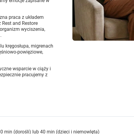
niamy emocje zapisane w
zna praca z układem
 Rest and Restore
 organizm wyciszenia,
.
lu kręgosłupa, migrenach
ięśniowo-powięziowe,
yczne wsparcie w ciąży i
ezpiecznie pracujemy z
0 min (dorośli) lub 40 min (dzieci i niemowlęta)