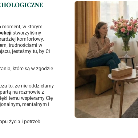
YCHOLOGICZNE
 To moment, w którym
pekcji
stworzyliśmy
jbardziej komfortowy.
iem, trudnościami w
jscu, jesteśmy tu, by Ci
nia, które są w zgodzie
cza to, że nie oddzielamy
partą na rozmowie z
ięki temu wspieramy Cię
jonalnym, mentalnym i
u życia i potrzeb.