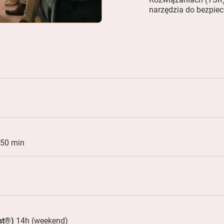
narzędzia do bezpiec
50 min
ht®)
14h (weekend)